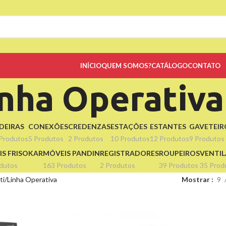
INÍCIO
QUEM SOMOS?
CATÁLOGO
CONTATO
inha Operativa
DEIRAS
CONEXÕES
CREDENZAS
ESTAÇÕES
ESTANTES
GAVETEIR
Produtos
5 Produtos
2 Produtos
10 Produtos
12 Produtos
9 Produtos
S FRISOKAR
MÓVEIS PANDIN
REGISTRADORES
ROUPEIROS
VENTI
dutos
163 Produtos
2 Produtos
39 Produtos
35 Prod
ti
Linha Operativa
Mostrar
9