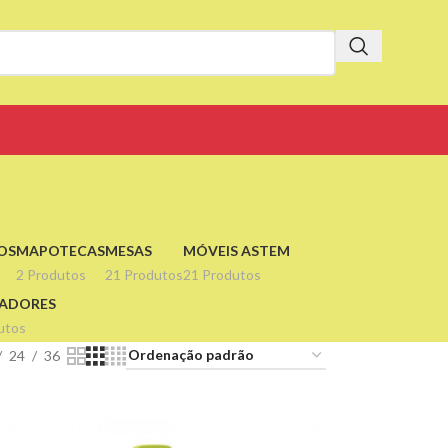
OS
MAPOTECAS
MESAS
MÓVEIS ASTEM
2 Produtos
21 Produtos
21 Produtos
LADORES
utos
24
36