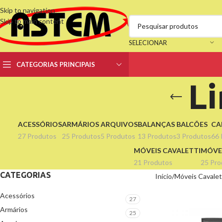
Skip to navigation
Skip to main content
SELECIONAR
CATEGORIAS PRINCIPAIS
L
ACESSÓRIOS
ARMÁRIOS
ARQUIVOS
BALANÇAS
BALCÕES
CA
27 Produtos
25 Produtos
5 Produtos
13 Produtos
3 Produtos
66 
MÓVEIS CAVALETTI
MÓVEI
21 Produtos
25 Pro
CATEGORIAS
Início
Móveis Cavalet
Acessórios
27
Armários
25