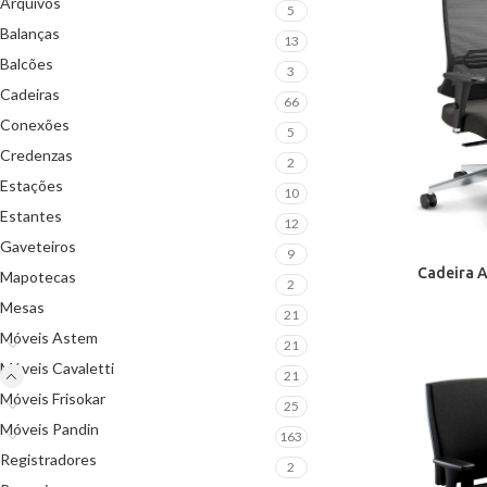
Arquivos
5
Balanças
13
Balcões
3
Cadeiras
66
Conexões
5
Credenzas
2
Estações
10
Estantes
12
Gaveteiros
9
Cadeira A
Mapotecas
2
Mesas
21
Móveis Astem
21
Móveis Cavaletti
21
Móveis Frisokar
25
Móveis Pandin
163
Registradores
2