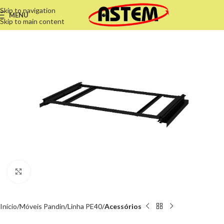
Skip to navigation
MENU
Skip to main content
Clique para ampliar
Início
Móveis Pandin
Linha PE40
Acessórios