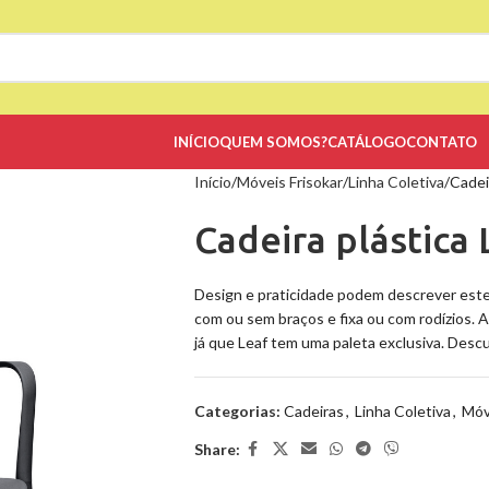
INÍCIO
QUEM SOMOS?
CATÁLOGO
CONTATO
Início
Móveis Frisokar
Linha Coletiva
Cadeir
Cadeira plástica 
Design e praticidade podem descrever este 
com ou sem braços e fixa ou com rodízios. 
já que Leaf tem uma paleta exclusiva. Desc
Categorias:
Cadeiras
,
Linha Coletiva
,
Móv
Share: